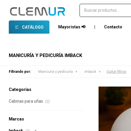
Mayoristas 📢
|
Contacto
CATÁLOGO
MANICURÍA Y PEDICURÍA IMBACK
Filtrando por:
Manicuría y pedicuría
Imback
Quitar filtros
Categorías
Cabinas para uñas
(2)
Marcas
Imback