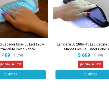
d Secador Uñas 36 Led 120w
Lampara Uv 280w 45 Led Cabina 
travioleta Color Blanco
Manos Pies Gel Timer Color 
$
499
$
699
$
799
$
999
37
30