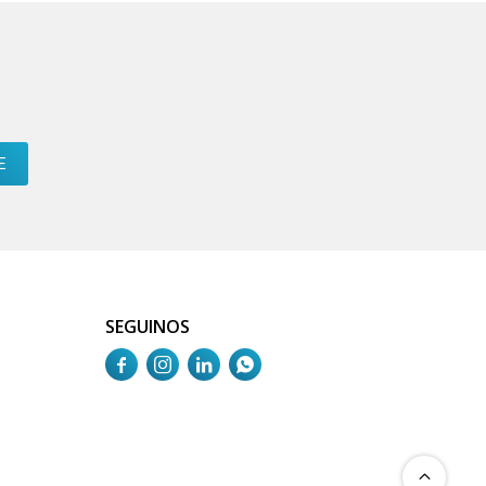
E
SEGUINOS



