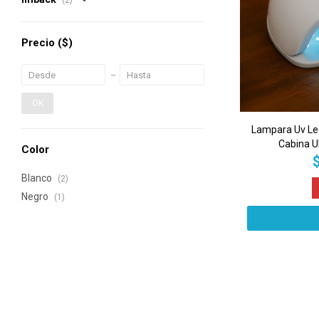
(2)
Precio
($)
OK
Lampara Uv Le
Cabina Ul
Color
Blanco
(2)
Negro
(1)