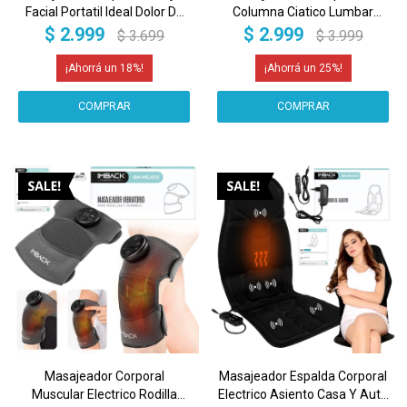
Facial Portatil Ideal Dolor De
Columna Ciatico Lumbar
Cabeza Y Cansancio Ocular
Cintura Corporal Electrico
$
2.999
$
2.999
$
3.699
$
3.999
Con Calor Imback
Muscular Portatil Imback
18
25
Masajeador Corporal
Masajeador Espalda Corporal
Muscular Electrico Rodilla
Electrico Asiento Casa Y Auto