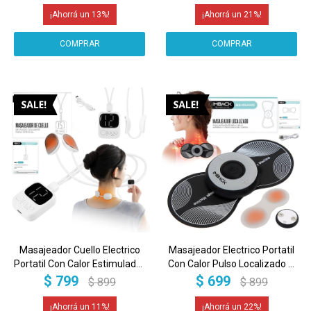
13
21
Masajeador Cuello Electrico
Masajeador Electrico Portatil
Portatil Con Calor Estimulador
Con Calor Pulso Localizado A
Nervioso Bateria Masaje
Bateria Masaje Corporal
$
799
$
699
$
899
$
899
Pulso Profesional Imback
Muscular Imback
11
22