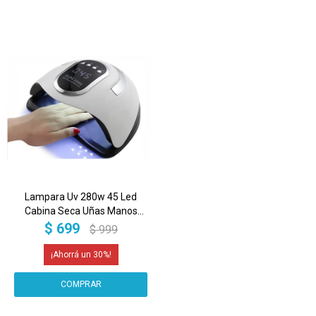
Lampara Uv 280w 45 Led
Cabina Seca Uñas Manos
Pies Gel Timer Color Blanco
$
699
$
999
30