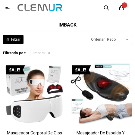
0

IMBACK
Recomendados
Filtrando por:
Imback
Masajeador Corporal De Ojos
Masajeador De Espalda Y