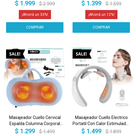
Piernas Codo Hombro Pies
Portatil Muscular Profesional
$
1.999
$
1.399
$
2.999
$
1.599
Pantalla Imback
Imback
33
12
Masajeador Cuello Cervical
Masajeador Cuello Electrico
Espalda Columna Corporal
Portatil Con Calor Estimulador
Muscular Almohada
Nervioso Bateria Masaje
$
1.299
$
1.499
$
1.499
$
1.899
Profesional Portatil Imback
Profesional Imback