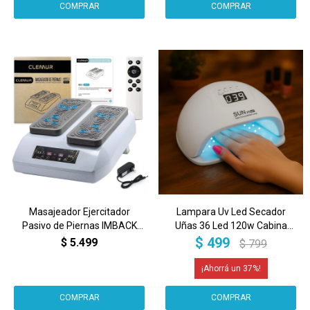
Masajeador Ejercitador
Lampara Uv Led Secador
Pasivo de Piernas IMBACK
Uñas 36 Led 120w Cabina
MRP001 | Circulación, Alivio y
Ultravioleta Color Blanco
$
499
$
5.499
$
799
Bienestar Inteligente
37