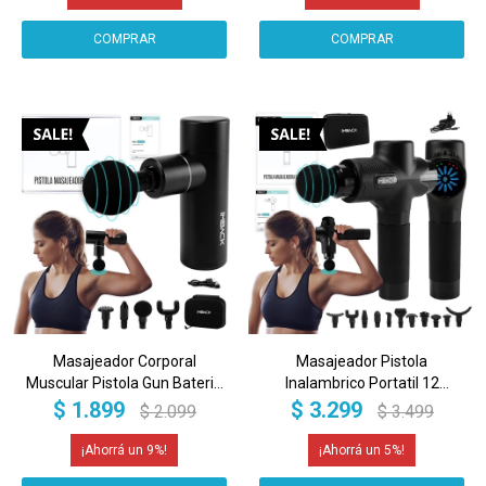
Masajeador Corporal
Masajeador Pistola
Muscular Pistola Gun Bateria
Inalambrico Portatil 12
Portatil Motor Profesional
Cabezales Corporal Motor
$
1.899
$
3.299
$
2.099
$
3.499
Brushless Electrico Imback
Profesional Brushless Imback
9
5