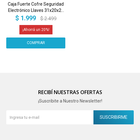
Caja Fuerte Cofre Seguridad
Electrónico Llaves 31x20x20
Imback Color Negro
$
1.999
$
2.499
20
RECIBÍ NUESTRAS OFERTAS
¡Suscribite a Nuestro Newsletter!
SUSCRIBIRME