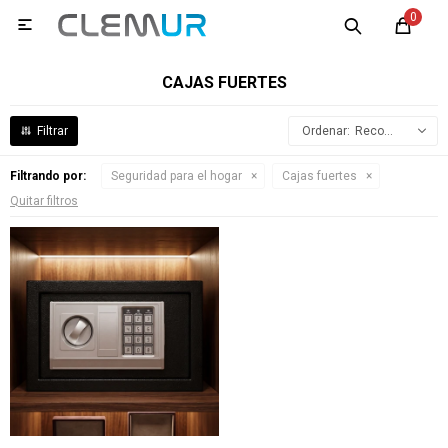
0

CAJAS FUERTES
Recomendados
Filtrando por:
Seguridad para el hogar
Cajas fuertes
Quitar filtros