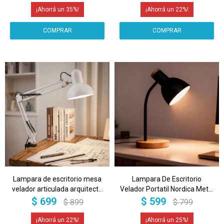
35
22
Lampara de escritorio mesa
Lampara De Escritorio
velador articulada arquitecto
Velador Portatil Nordica Metal
con morsa pinza IMBACK
Madera Lectura IMBACK
$
699
$
599
$
899
$
799
Color Blanco
Color Negro
22
25