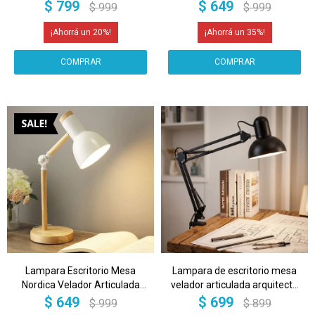
Madera Lectura IMBACK
Metal Y Madera Imback Color
$
799
$
649
$
999
$
999
Color Blanco
Negro
20
35
Lampara Escritorio Mesa
Lampara de escritorio mesa
Nordica Velador Articulada
velador articulada arquitecto
Metal Y Madera Imback Color
con morsa pinza IMBACK
$
649
$
699
$
999
$
899
Blanco
Color Negro