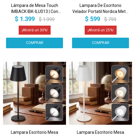
Lámpara de Mesa Touch
Lampara De Escritorio
IMBACK IBK-ILU013 | Con
Velador Portatil Nordica Metal
USB-C, USB-A y Enchufes |
Madera Lectura IMBACK
$
1.399
$
599
$
1.999
$
799
Moderna y Funcional Rosa
Color Verde
30
25
Lampara Escritorio Mesa
Lampara Escritorio Mesa