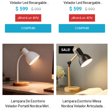
Velador Led Recargable
Velador Led Recargable
Inalambrica IMBACK Color
Inalambrica IMBACK Color
$
599
$
599
$
999
$
999
Negro
Blanco
40
40
Lampara De Escritorio
Lampara Escritorio Mesa
Velador Portatil Nordica Metal
Nordica Velador Articulada