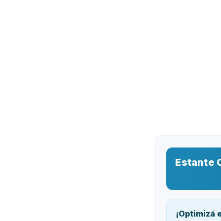
Estante 
¡Optimizá e