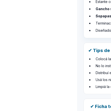
Estante 
Gancho 
Sopapas 
Terminac
Diseñado
✔ Tips de
Colocá l
No lo ins
Distribuí
Usá los n
Limpiá la
✔ Ficha 