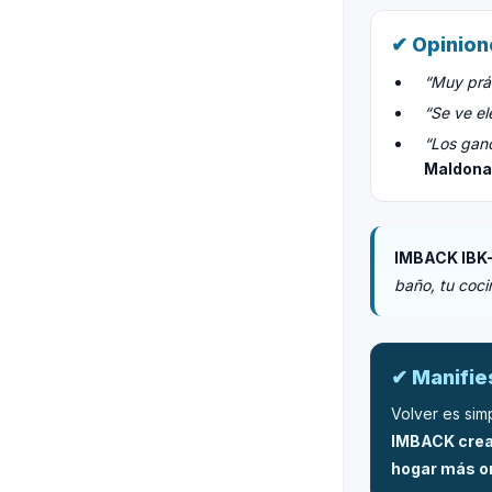
✔ Opinion
“Muy prác
“Se ve el
“Los ganc
Maldon
IMBACK IBK
baño, tu coci
✔ Manifi
Volver es simpl
IMBACK crea 
hogar más or