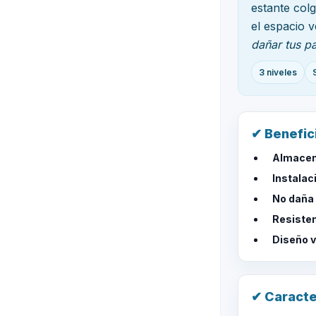
estante col
el espacio v
dañar tus p
3 niveles
✔ Benefic
Almacen
Instalac
No daña
Resisten
Diseño v
✔ Caracte