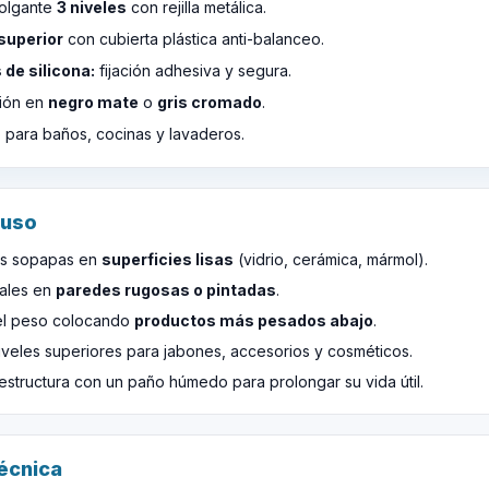
colgante
3 niveles
con rejilla metálica.
superior
con cubierta plástica anti-balanceo.
de silicona:
fijación adhesiva y segura.
ión en
negro mate
o
gris cromado
.
 para baños, cocinas y lavaderos.
 uso
as sopapas en
superficies lisas
(vidrio, cerámica, mármol).
tales en
paredes rugosas o pintadas
.
 el peso colocando
productos más pesados abajo
.
iveles superiores para jabones, accesorios y cosméticos.
 estructura con un paño húmedo para prolongar su vida útil.
técnica