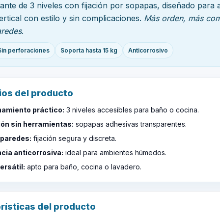
gante de 3 niveles con fijación por sopapas, diseñado para
ertical con estilo y sin complicaciones.
Más orden, más com
aredes
.
Sin perforaciones
Soporta hasta 15 kg
Anticorrosivo
ios del producto
amiento práctico:
3 niveles accesibles para baño o cocina.
ión sin herramientas:
sopapas adhesivas transparentes.
 paredes:
fijación segura y discreta.
cia anticorrosiva:
ideal para ambientes húmedos.
ersátil:
apto para baño, cocina o lavadero.
rísticas del producto