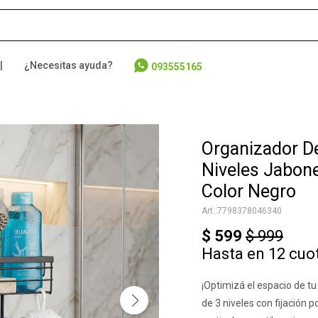
|
¿Necesitas ayuda?
093555165
Organizador D
Niveles Jabon
Color Negro
7798378046340
$
599
$
999
Hasta en 12 cuo
¡Optimizá el espacio de t
de 3 niveles con fijación 