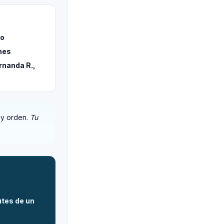
eo
nes
rnanda R.,
 y orden.
Tu
utes de un