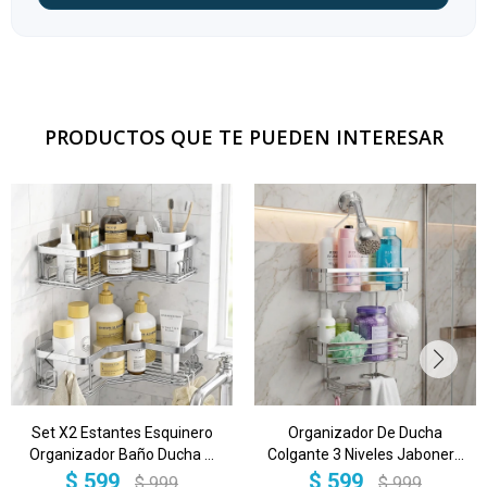
PRODUCTOS QUE TE PUEDEN INTERESAR
Set X2 Estantes Esquinero
Organizador De Ducha
Organizador Baño Ducha Y
Colgante 3 Niveles Jabonera
Adhesivos Linea Premium
Baño Acero Imback Color
$
599
$
599
$
999
$
999