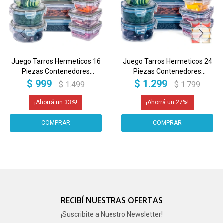
Juego Tarros Hermeticos 16
Juego Tarros Hermeticos 24
Piezas Contenedores
Piezas Contenedores
Recipientes IMBACK
Recipientes IMBACK
$
999
$
1.299
$
1.499
$
1.799
33
27
RECIBÍ NUESTRAS OFERTAS
¡Suscribite a Nuestro Newsletter!