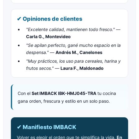
✔ Opiniones de clientes
"Excelente calidad, mantienen todo fresco."
—
Carla G., Montevideo
"Se apilan perfecto, gané mucho espacio en la
despensa."
—
Andrés M., Canelones
"Muy prácticos, los uso para cereales, harina y
frutos secos."
—
Laura F., Maldonado
Con el
Set IMBACK IBK-HMJ045-TRA
tu cocina
gana orden, frescura y estilo en un solo paso.
✔ Manifiesto IMBACK
Volver es elegir el orden que te simplifica la vida.
En