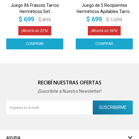
Juego X6 Frascos Tarros
Juego de 5 Recipientes
Herméticos Set
Herméticos Apilables Tarros
Contenedores Recipientes
Frascos Contenedores Apto
$
699
$
699
$
899
$
1.099
Alimentos Imback Color
Alimentos Imback Color
Negro hmj038
Blanco
22
36
RECIBÍ NUESTRAS OFERTAS
¡Suscribite a Nuestro Newsletter!
SUSCRIBIRME
AYUDA