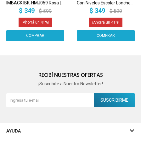
IMBACK IBK-HMJ059 Rosa | 2
Con Niveles Escolar Lonchera
Cajones + Compartimentos |
Apta Microondas Imback
$
349
$
349
$
599
$
599
Multifunción para
Cosméticos, Joyas y Oficina
41
41
RECIBÍ NUESTRAS OFERTAS
¡Suscribite a Nuestro Newsletter!
SUSCRIBIRME
AYUDA