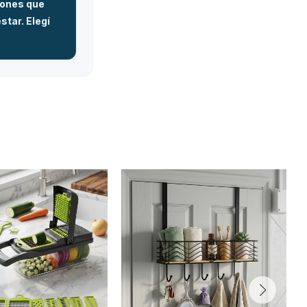
iones que
star. Elegí