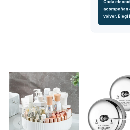
Cada elecció
acompañan es
volver. Eleg