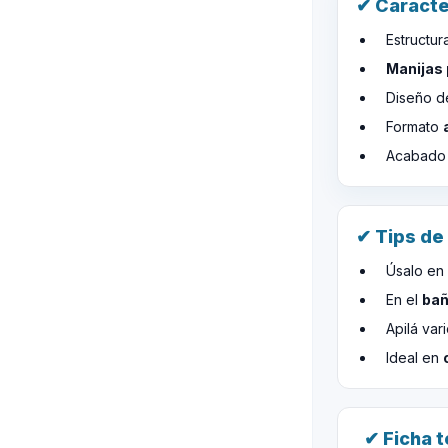
✔ Caracte
Estructur
Manijas 
Diseño 
Formato
Acabado m
✔ Tips de
Úsalo en
En el
ba
Apilá var
Ideal en
✔ Ficha 