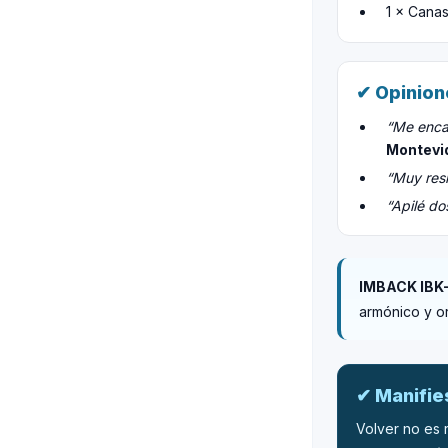
1 × Canas
✔ Opinion
“Me encan
Montevi
“Muy resi
“Apilé do
IMBACK IBK
armónico y o
✔ Manifi
Volver no es r