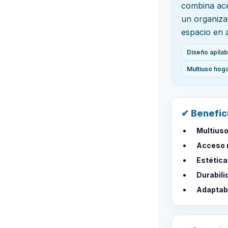
combina ace
un organiza
espacio en a
Diseño apilab
Multiuso hoga
✔ Benefic
Multiuso
Acceso 
Estética
Durabili
Adaptabi