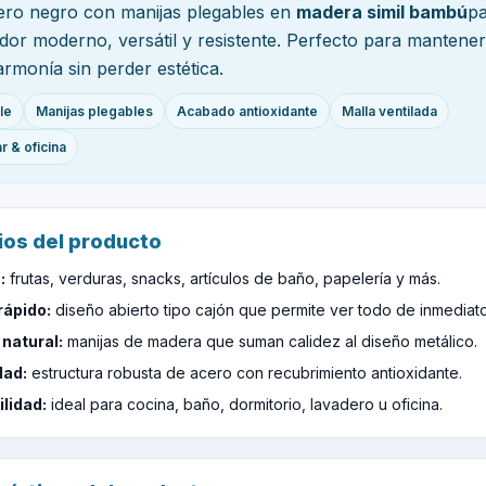
ro negro con manijas plegables en
madera simil bambú
pa
dor moderno, versátil y resistente. Perfecto para mantene
rmonía sin perder estética.
le
Manijas plegables
Acabado antioxidante
Malla ventilada
r & oficina
ios del producto
:
frutas, verduras, snacks, artículos de baño, papelería y más.
rápido:
diseño abierto tipo cajón que permite ver todo de inmediato
 natural:
manijas de madera que suman calidez al diseño metálico.
dad:
estructura robusta de acero con recubrimiento antioxidante.
lidad:
ideal para cocina, baño, dormitorio, lavadero u oficina.