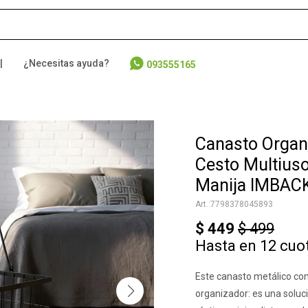
|
¿Necesitas ayuda?
093555165
Canasto Organ
Cesto Multius
Manija IMBAC
7798378045893
$
449
$
499
Hasta en 12 cuo
Este canasto metálico co
organizador: es una solució