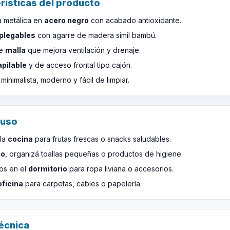
rísticas del producto
a metálica en
acero negro
con acabado antioxidante.
plegables
con agarre de madera simil bambú.
de
malla
que mejora ventilación y drenaje.
apilable
y de acceso frontal tipo cajón.
inimalista, moderno y fácil de limpiar.
 uso
 la
cocina
para frutas frescas o snacks saludables.
ño
, organizá toallas pequeñas o productos de higiene.
ios en el
dormitorio
para ropa liviana o accesorios.
oficina
para carpetas, cables o papelería.
técnica