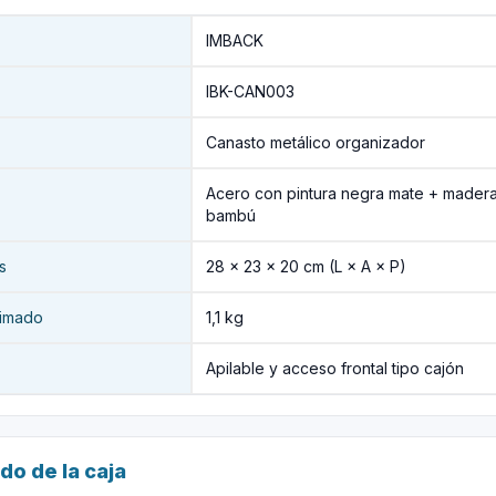
IMBACK
IBK-CAN003
Canasto metálico organizador
Acero con pintura negra mate + madera 
bambú
s
28 × 23 × 20 cm (L × A × P)
imado
1,1 kg
Apilable y acceso frontal tipo cajón
do de la caja