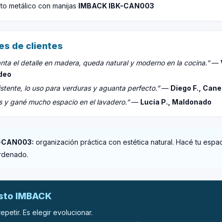
to metálico con manijas
IMBACK IBK-CAN003
es de clientes
ta el detalle en madera, queda natural y moderno en la cocina.”
—
deo
stente, lo uso para verduras y aguanta perfecto.”
—
Diego F., Can
s y gané mucho espacio en el lavadero.”
—
Lucía P., Maldonado
-CAN003:
organización práctica con estética natural. Hacé tu espa
rdenado.
esto IMBACK
epetir. Es elegir evolucionar.