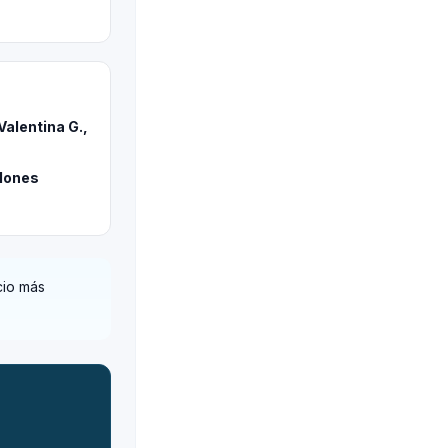
Valentina G.,
elones
cio más