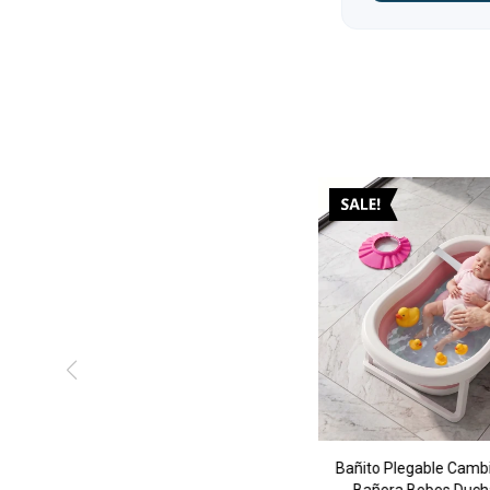
Bañito Plegable Camb
Bañera Bebes Duch