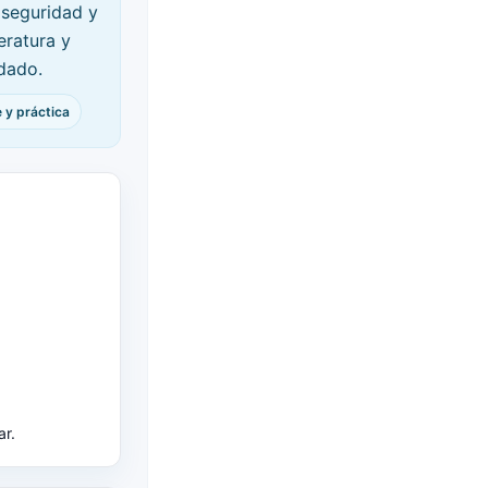
 seguridad y
eratura y
dado.
 y práctica
ar.