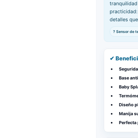
tranquilida
practicidad
detalles qu
? Sensor de 
✔ Benefic
Seguridad
Base anti
Baby Spl
Termómet
Diseño p
Manija s
Perfecta