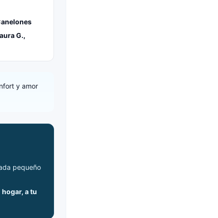
 Canelones
aura G.,
nfort y amor
 cada pequeño
hogar, a tu