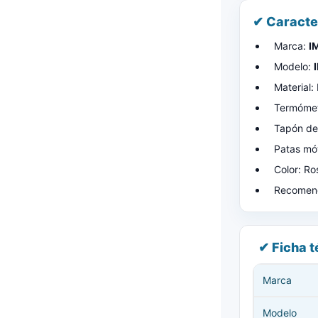
✔ Caracte
Marca:
I
Modelo:
Material: 
Termómet
Tapón de 
Patas móv
Color: Ro
Recomend
✔ Ficha t
Marca
Modelo