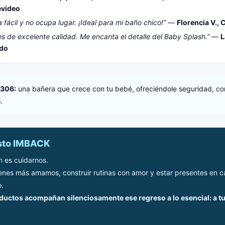
evideo
a fácil y no ocupa lugar. ¡Ideal para mi baño chico!”
—
Florencia V.,
es de excelente calidad. Me encanta el detalle del Baby Splash.”
—
L
do
306:
una bañera que crece con tu bebé, ofreciéndole seguridad, co
.
sto IMBACK
n es cuidarnos.
enes más amamos, construir rutinas con amor y estar presentes en
.
uctos acompañan silenciosamente ese regreso a lo esencial: a tu 
.