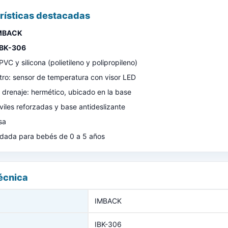
rísticas destacadas
MBACK
IBK-306
PVC y silicona (polietileno y polipropileno)
ro: sensor de temperatura con visor LED
drenaje: hermético, ubicado en la base
iles reforzadas y base antideslizante
sa
ada para bebés de 0 a 5 años
écnica
IMBACK
IBK-306