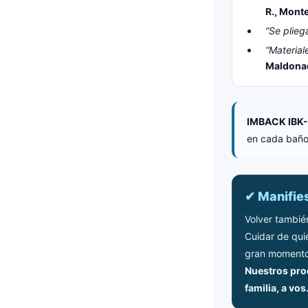
R., Mont
“Se plieg
“Material
Maldona
IMBACK IBK-
en cada baño
✔ Manifie
Volver tambié
Cuidar de qui
gran momento
Nuestros prod
familia, a vos