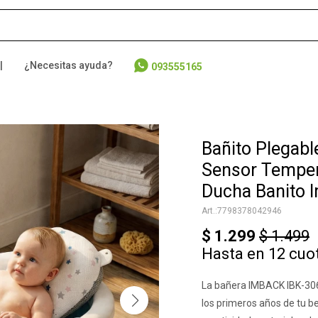
|
¿Necesitas ayuda?
093555165
Bañito Plegab
Sensor Temper
Ducha Banito 
7798378042946
$
1.299
$
1.499
Hasta en 12 cuo
La bañera IMBACK IBK-306
los primeros años de tu b