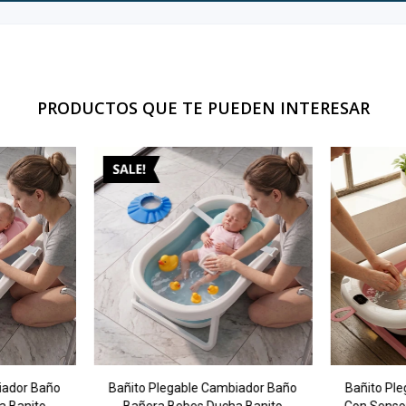
PRODUCTOS QUE TE PUEDEN INTERESAR
iador Baño
Bañito Plegable Cambiador Baño
Bañito Pl
a Banito
Bañera Bebes Ducha Banito
Con Senso