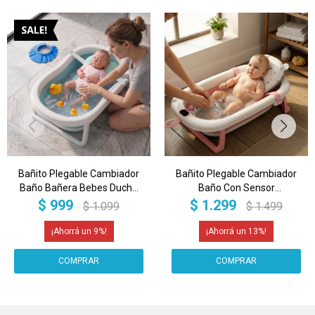
Bañito Plegable Cambiador
Bañito Plegable Cambiador
Baño Bañera Bebes Ducha
Baño Con Sensor
Banito Imback Color Azul
Temperatura Bañera Bebes
$
999
$
1.299
$
1.099
$
1.499
Ducha Banito Imback Color
Rosa
9
13