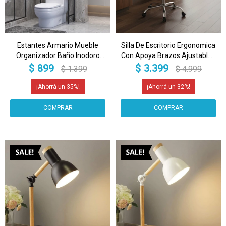
Estantes Armario Mueble
Silla De Escritorio Ergonomica
Organizador Baño Inodoro
Con Apoya Brazos Ajustables
Metal Acero Imback Color
Oficina Ejecutiva Imback
$
899
$
3.399
$
1.399
$
4.999
Negro
35
32