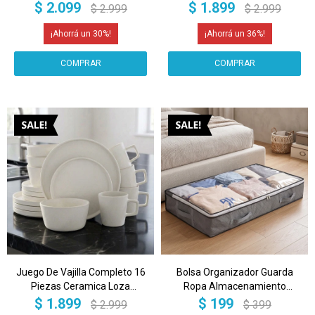
Ceramica Moderno IMBACK
Moderno IMBACK Color Negro
$
2.099
$
1.899
$
2.999
$
2.999
Color Blanco
30
36
Juego De Vajilla Completo 16
Bolsa Organizador Guarda
Piezas Ceramica Loza
Ropa Almacenamiento
Moderno IMBACK Color
Manta Acolchado IMBACK
$
1.899
$
199
$
2.999
$
399
Blanco
Color Gris