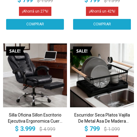
$
799
$
799
$
1.099
$
1.399
Inoxidable Imback
Blanco
27
42
Silla Oficina Sillon Escritorio
Escurridor Seca Platos Vajilla
Ejecutiva Ergonomica Cuero
De Metal Asa De Madera
con apoyapies IMBACK Color
Cocina Imback Color Negro
$
3.999
$
799
$
4.999
$
1.099
Negro