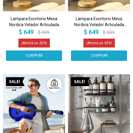
Lampara Escritorio Mesa
Lampara Escritorio Mesa
Nordica Velador Articulada
Nordica Velador Articulada
Metal Y Madera Imback Color
Metal Y Madera Imback Color
$
649
$
649
$
999
$
999
Negro
Blanco
35
35