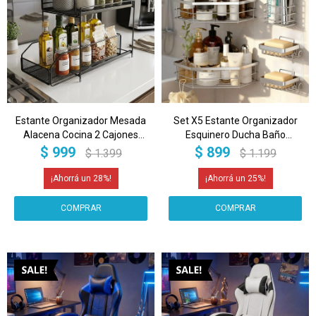
Estante Organizador Mesada
Set X5 Estante Organizador
Alacena Cocina 2 Cajones
Esquinero Ducha Baño
Multiuso Imback Color Negro
Jabonera Accesorios Con
$
999
$
899
$
1.399
$
1.199
Adhesivo Imback Color
Plateado
28
25