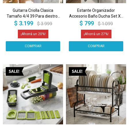
Guitarra Criolla Clasica
Estante Organizador
Tamaño 4/4 39 Para diestros
Accesorio Baño Ducha Set X3
Con Estuche Funda Y Puas
Jabonera Adhesivo Imback
$
3.199
$
799
$
3.999
$
1.099
Imback Color Azul
Color Negro
20
27