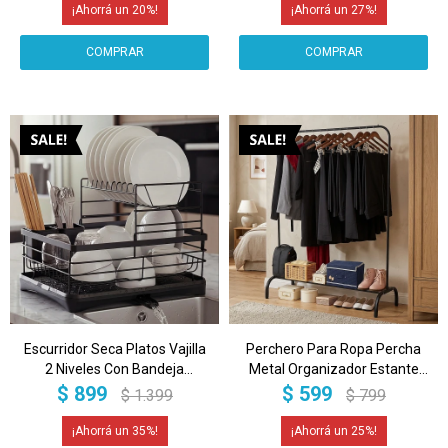
20
27
Escurridor Seca Platos Vajilla
Perchero Para Ropa Percha
2 Niveles Con Bandeja
Metal Organizador Estante
Drenaje Agua Cocina Imback
Placard Imback Color Negro
$
899
$
599
$
1.399
$
799
Color Negro
35
25