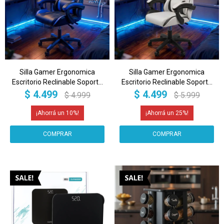
Silla Gamer Ergonomica
Silla Gamer Ergonomica
Escritorio Reclinable Soporta
Escritorio Reclinable Soporta
200kg Imback Negro con Azul
200kg Imback Blanco con
$
4.499
$
4.499
$
4.999
$
5.999
Negro
10
25