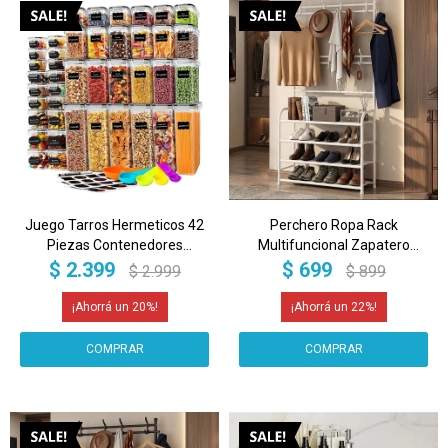
Juego Tarros Hermeticos 42
Perchero Ropa Rack
Piezas Contenedores
Multifuncional Zapatero
Recipientes IMBACK
Organizador Percha Estantes
$
2.399
$
699
$
2.999
$
899
Imback Color Blanco
20
22