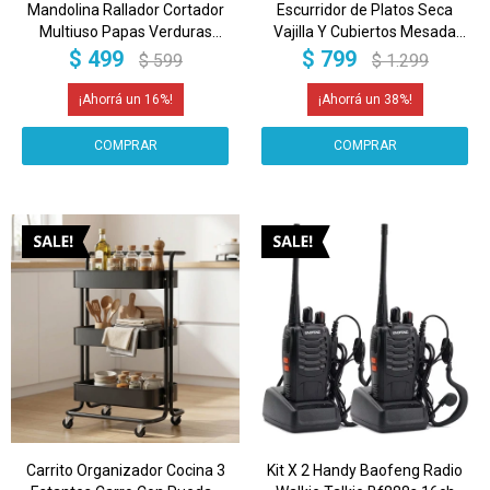
Mandolina Rallador Cortador
Escurridor de Platos Seca
Multiuso Papas Verduras
Vajilla Y Cubiertos Mesada
Frutas Cocina Picador
Cocina De 2 Niveles Imback
$
499
$
799
$
599
$
1.299
Rebanador Imback
16
38
Carrito Organizador Cocina 3
Kit X 2 Handy Baofeng Radio