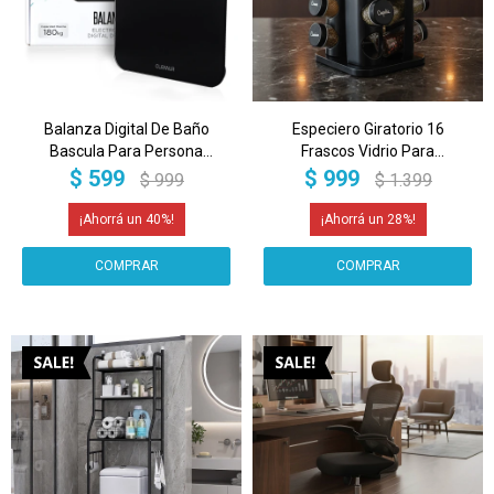
Balanza Digital De Baño
Especiero Giratorio 16
Bascula Para Persona
Frascos Vidrio Para
Vanitorio 180 Kg Imback Color
Condimentos Cocina Acero
$
599
$
999
$
999
$
1.399
Negro
Inoxidable Imback Negro
40
28