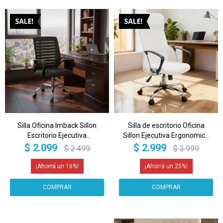
Silla Oficina Imback Sillon
Silla de escritorio Oficina
Escritorio Ejecutiva
Sillon Ejecutiva Ergonomica
Ergonomica Imback Negro
giratoria Tela Mesh IMBACK
$
2.099
$
2.999
$
2.499
$
3.999
Color Blanco
16
25