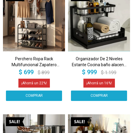
Perchero Ropa Rack
Organizador De 2 Niveles
Multifuncional Zapatero
Estante Cocina baño alacena
Organizador Percha Estantes
Metal Multiuso Bajo o Sobre
$
699
$
999
$
899
$
1.199
Imback Color Negro
Mesada Imback
22
16