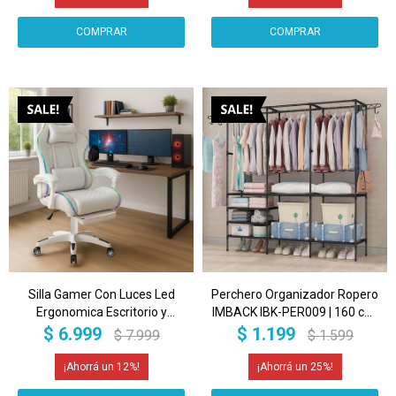
Silla Gamer Con Luces Led
Perchero Organizador Ropero
Ergonomica Escritorio y
IMBACK IBK-PER009 | 160 cm,
apoyapies con Cuero
Estructura Metálica
$
6.999
$
1.199
$
7.999
$
1.599
Sintético Imback Color Blanco
Reforzada, 8 Estantes y
Colgador de Ropa Negro
12
25