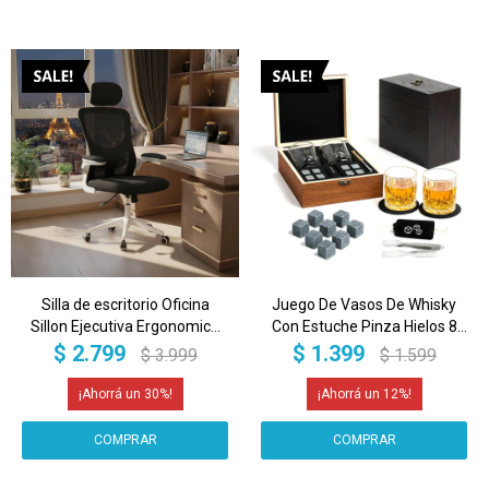
Silla de escritorio Oficina
Juego De Vasos De Whisky
Sillon Ejecutiva Ergonomica
Con Estuche Pinza Hielos 8
Apoyabrazos Regulables
Rocas IMBACK Color Negro
$
2.799
$
1.399
$
3.999
$
1.599
IMBACK Color Negro
30
12