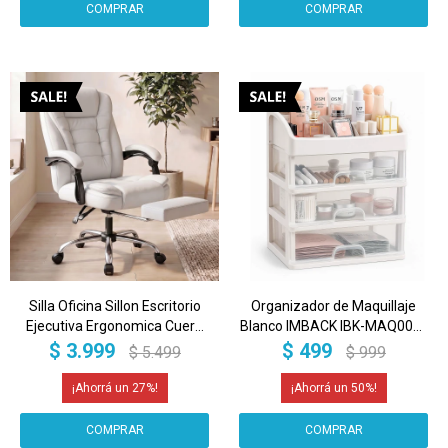
Silla Oficina Sillon Escritorio
Organizador de Maquillaje
Ejecutiva Ergonomica Cuero
Blanco IMBACK IBK-MAQ001 |
con apoyapies IMBACK Color
3 Cajones + Compartimentos
$
3.999
$
499
$
5.499
$
999
Blanco
| Diseño Compacto, Elegante
y Multifunción
27
50