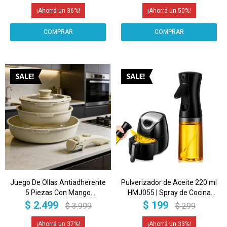
36
50
Juego De Ollas Antiadherente
Pulverizador de Aceite 220 ml
5 Piezas Con Mango
HMJ055 | Spray de Cocina
Removible DONNOR Blanco
Saludable, Preciso y
$
2.499
$
199
$
3.999
$
299
Reutilizable para Air Fryer y
Ensaladas Negro
37
33