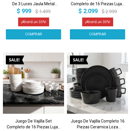
De 3 Luces Jaula Metal
Completo de 16 Piezas Lujan
Moderna IMBACK Color Negro
Ceramica Moderno IMBACK
$
999
$
2.099
$
1.499
$
2.999
Color Negro
33
30
Juego De Vajilla Set
Juego De Vajilla Completo 16
Completo de 16 Piezas Lujan
Piezas Ceramica Loza