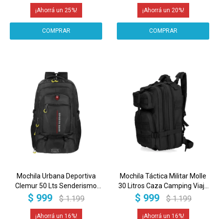
25
20
Mochila Urbana Deportiva
Mochila Táctica Militar Molle
Clemur 50 Lts Senderismo
30 Litros Caza Camping Viaje
Camping Escolar Color Negro
Color Negro Diseño De La Tela
$
999
$
999
$
1.199
$
1.199
Diseño De La Tela Lisa Clemur
Lisa
16
16