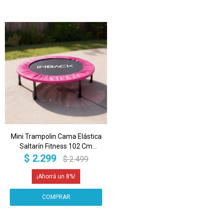
Mini Trampolin Cama Elástica
Saltarín Fitness 102 Cm
IMBACK Color Rosa
$
2.299
$
2.499
8