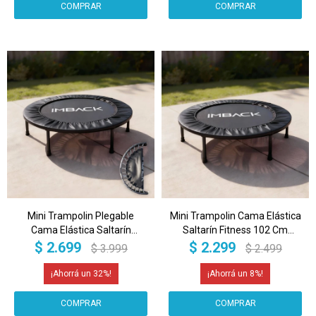
Mini Trampolin Plegable
Mini Trampolin Cama Elástica
Cama Elástica Saltarín
Saltarín Fitness 102 Cm
Fitness 102 Cm IMBACK Color
IMBACK Color Negro
$
2.699
$
2.299
$
3.999
$
2.499
Negro
32
8