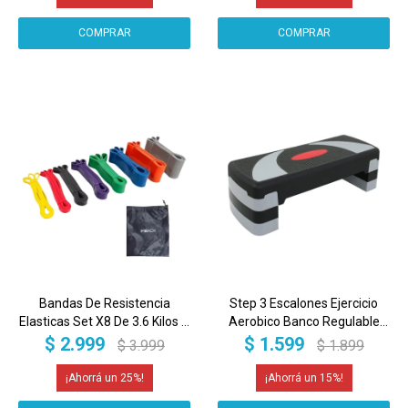
Bandas De Resistencia
Step 3 Escalones Ejercicio
Elasticas Set X8 De 3.6 Kilos A
Aerobico Banco Regulable
157 Kilos Entrenamiento Gym
Funcional Gimnasia Gym
$
2.999
$
1.599
$
3.999
$
1.899
Fuerza Dominadas Imback
Entrenamiento Imback
25
15