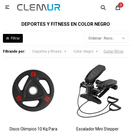
0

DEPORTES Y FITNESS EN COLOR NEGRO
Recomendados
Filtrando por:
Deportes y fitness
Color:
Negro
Quitar filtros
Disco Olimpico 10 Kg Para
Escalador Mini Stepper