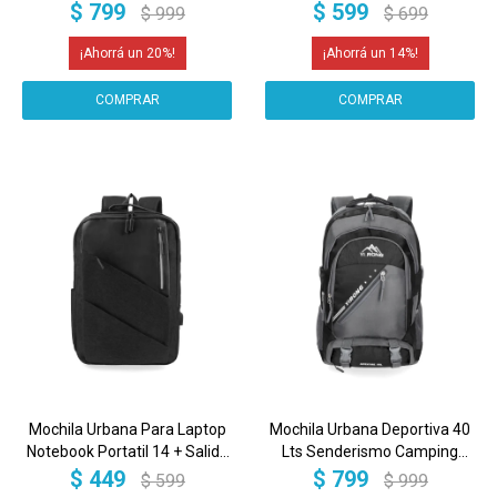
hasta 15.6 pulgadas
pulgadas
$
799
$
599
$
999
$
699
20
14
Mochila Urbana Para Laptop
Mochila Urbana Deportiva 40
Notebook Portatil 14 + Salida
Lts Senderismo Camping
Usb LAP005
Escolar
$
449
$
799
$
599
$
999