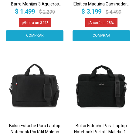
Barra Manijas 3 Agujeros
Elpitica Maquina Caminadora
Hierro Y Acero Pesas Barra
Entrenamiento Gym Con
$
1.499
$
3.199
$
2.299
$
4.499
Imback Color Negro
Pantalla Led Y Bandas
Imback
34
28
Bolso Estuche Para Laptop
Bolso Estuche Para Laptop
Notebook Portátil Maletin
Notebook Portátil Maletin 14