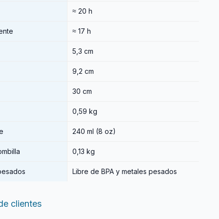
≈ 20 h
ente
≈ 17 h
5,3 cm
9,2 cm
30 cm
0,59 kg
e
240 ml (8 oz)
mbilla
0,13 kg
 pesados
Libre de BPA y metales pesados
e clientes