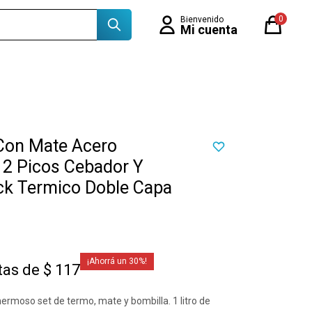
0
 Con Mate Acero
 2 Picos Cebador Y
ck Termico Doble Capa
30
tas de $ 117
ermoso set de termo, mate y bombilla. 1 litro de