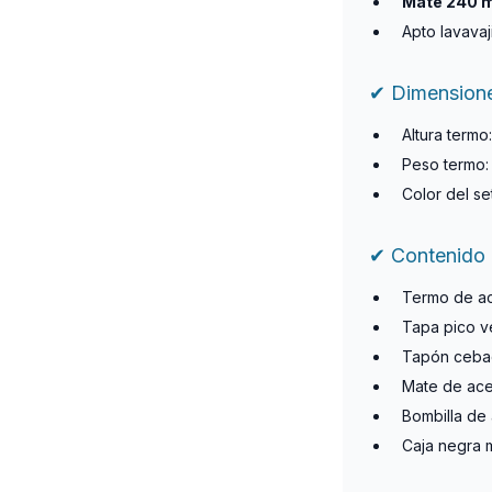
Mate 240 m
Apto lavavaj
✔ Dimensione
Altura termo
Peso termo
Color del se
✔ Contenido 
Termo de ace
Tapa pico ve
Tapón cebad
Mate de acer
Bombilla de 
Caja negra m