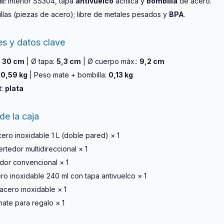
l:
interior SS304, tapa
antivuelco
acrílica y
bombilla
de acero.
illas (piezas de acero); libre de metales pesados y
BPA
.
s y datos clave
:
30 cm
| Ø tapa:
5,3 cm
| Ø cuerpo máx.:
9,2 cm
:
0,59 kg
| Peso mate + bombilla:
0,13 kg
t:
plata
de la caja
ro inoxidable 1 L (doble pared) × 1
rtedor multidireccional × 1
or convencional × 1
o inoxidable 240 ml con tapa antivuelco × 1
acero inoxidable × 1
ate para regalo × 1