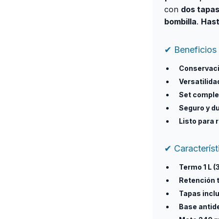
con
dos tapa
bombilla
.
Hast
✔ Beneficios
Conservaci
Versatilidad
Set comple
Seguro y d
Listo para 
✔ Caracterís
Termo 1 L (3
Retención 
Tapas inclu
Base antid