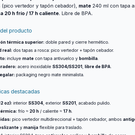
s
(pico vertedor y tapón cebador),
mate
240 ml con tapa an
a 20 h frío / 17 h caliente
. Libre de BPA.
 del producto
ón térmica superior:
doble pared y cierre hermético.
 real:
dos tapas a rosca: pico vertedor + tapón cebador.
to:
incluye
mate
con tapa antivuelco y
bombilla
.
uradero:
acero inoxidable
SS304/SS201
,
libre de BPA
.
regalar:
packaging negro mate minimalista.
ticas destacadas
2 oz):
interior
SS304
, exterior
SS201
, acabado pulido.
térmica:
frío ≈
20 h
/ caliente ≈
17 h
.
idas:
pico vertedor multidireccional + tapón cebador, ambos
antig
eslizante
y
manija
flexible para traslado.