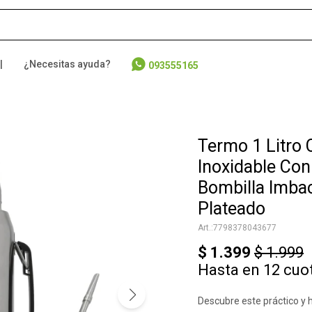
|
¿Necesitas ayuda?
093555165
Termo 1 Litro
Inoxidable Con
Bombilla Imba
Plateado
7798378043677
$
1.399
$
1.999
Hasta en 12 cuo
Descubre este práctico y h