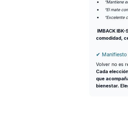
“Mantiene el
“El mate con
“Excelente c
IMBACK IBK-S
comodidad, c
✔ Manifiest
Volver no es re
Cada elección
que acompañan
bienestar. Ele