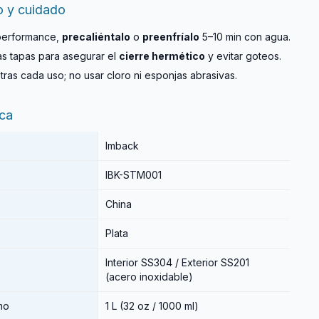
o y cuidado
performance,
precaliéntalo
o
preenfríalo
5–10 min con agua.
as tapas para asegurar el
cierre hermético
y evitar goteos.
tras cada uso; no usar cloro ni esponjas abrasivas.
ica
Imback
IBK-STM001
China
Plata
Interior SS304 / Exterior SS201
(acero inoxidable)
mo
1 L (32 oz / 1000 ml)