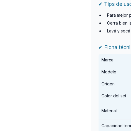
✔ Tips de us
Para mejor 
Cerrá bien l
Lavá y secá 
✔ Ficha técn
Marca
Modelo
Origen
Color del set
Material
Capacidad ter