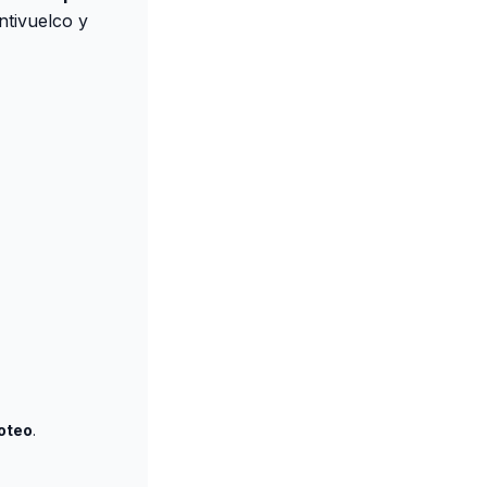
tivuelco y
oteo
.