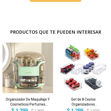
PRODUCTOS QUE TE PUEDEN INTERESAR
Organizador De Maquillaje Y
Set de 8 Cestos
Cosmeticos Perfumes
Organizadores
Acrilico Beauty Imback Color
Transparentes IMBACK –
$
1.299
$
1.299
$
1.899
$
1.999