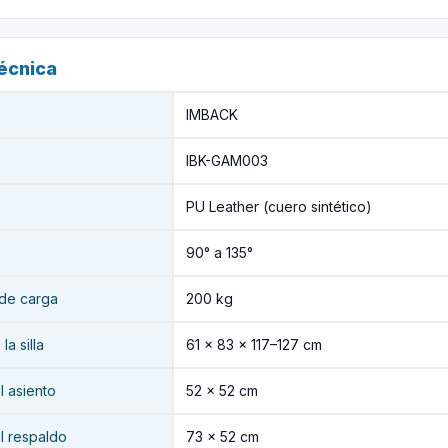
técnica
IMBACK
IBK-GAM003
PU Leather (cuero sintético)
90° a 135°
de carga
200 kg
a silla
61 × 83 × 117–127 cm
 asiento
52 × 52 cm
l respaldo
73 × 52 cm