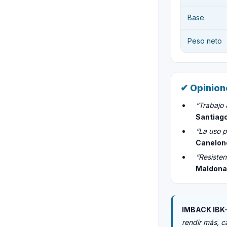
Base
Peso neto
✔ Opinion
“Trabajo 
Santiago
“La uso p
Canelon
“Resisten
Maldon
IMBACK IBK
rendir más, c