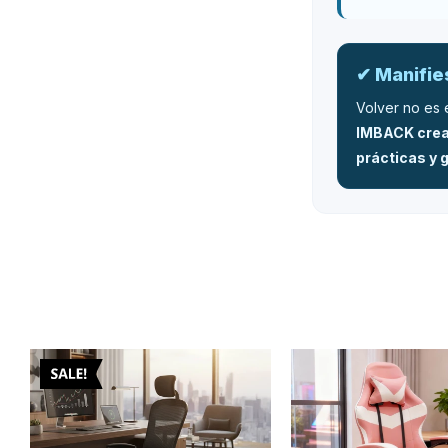
✔ Manifi
Volver no es 
IMBACK crea
prácticas y g