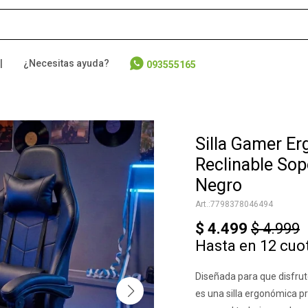
|
¿Necesitas ayuda?
093555165
Silla Gamer Er
Reclinable So
Negro
7798378046494
$
4.499
$
4.999
Hasta en 12 cuo
Diseñada para que disfr
es una silla ergonómica p