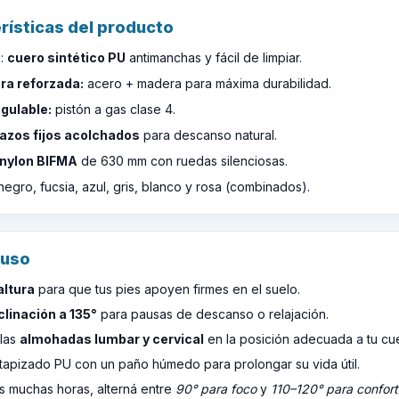
rísticas del producto
o:
cuero sintético PU
antimanchas y fácil de limpiar.
ra reforzada:
acero + madera para máxima durabilidad.
egulable:
pistón a gas clase 4.
azos fijos acolchados
para descanso natural.
 nylon BIFMA
de 630 mm con ruedas silenciosas.
negro, fucsia, azul, gris, blanco y rosa (combinados).
 uso
altura
para que tus pies apoyen firmes en el suelo.
clinación a 135°
para pausas de descanso o relajación.
las
almohadas lumbar y cervical
en la posición adecuada a tu cu
 tapizado PU con un paño húmedo para prolongar su vida útil.
ás muchas horas, alterná entre
90° para foco
y
110–120° para confort