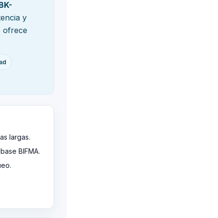
BK-
encia y
e ofrece
dad
as largas.
 base BIFMA.
ueo.