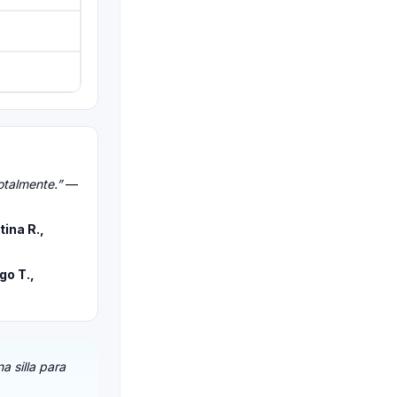
otalmente.”
—
tina R.,
go T.,
a silla para