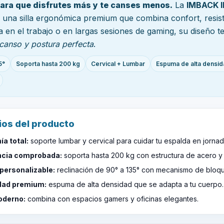
ara que disfrutes más y te canses menos.
La
IMBACK I
 una silla ergonómica premium que combina confort, resist
ea en el trabajo o en largas sesiones de gaming, su diseño t
scanso y postura perfecta
.
5°
Soporta hasta 200 kg
Cervical + Lumbar
Espuma de alta densi
ios del producto
a total:
soporte lumbar y cervical para cuidar tu espalda en jornad
ncia comprobada:
soporta hasta 200 kg con estructura de acero y
personalizable:
reclinación de 90° a 135° con mecanismo de bloq
ad premium:
espuma de alta densidad que se adapta a tu cuerpo.
oderno:
combina con espacios gamers y oficinas elegantes.