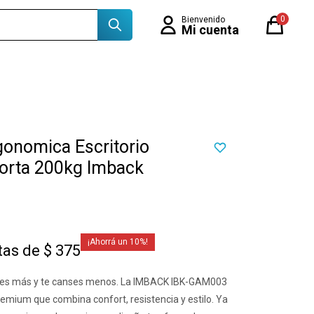
0
gonomica Escritorio
porta 200kg Imback
10
tas de $ 375
utes más y te canses menos. La IMBACK IBK-GAM003
remium que combina confort, resistencia y estilo. Ya