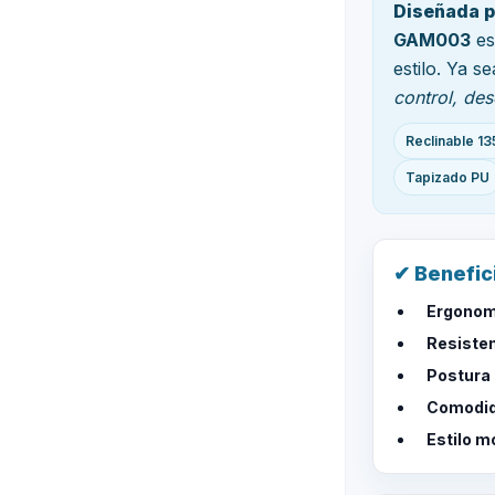
Diseñada p
GAM003
es
estilo. Ya s
control, de
Reclinable 13
Tapizado PU
✔ Benefic
Ergonomí
Resiste
Postura 
Comodid
Estilo m