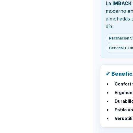
La
IMBACK
moderno en 
almohadas a
día.
Reclinación 
Cervical + L
✔ Benefic
Confort 
Ergonomí
Durabili
Estilo ún
Versatil