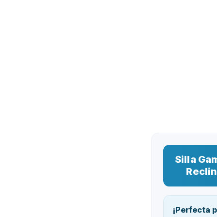
Silla G
Reclin
¡Perfecta p