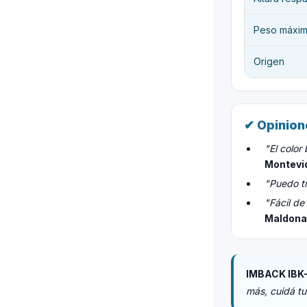
Peso máxim
Origen
✔ Opinion
"El color
Montevi
"Puedo tr
"Fácil de
Maldon
IMBACK IBK
más, cuidá tu