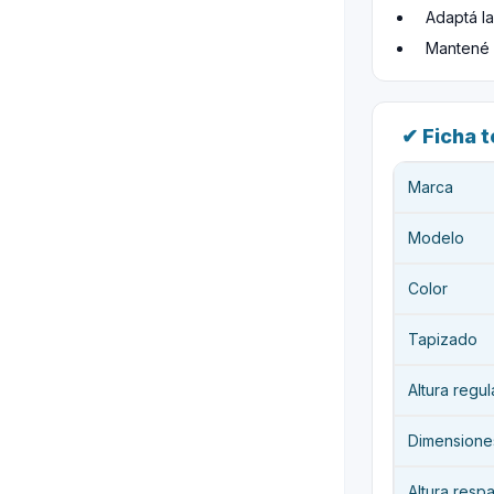
Adaptá la
Mantené l
✔ Ficha 
Marca
Modelo
Color
Tapizado
Altura regul
Dimensione
Altura resp