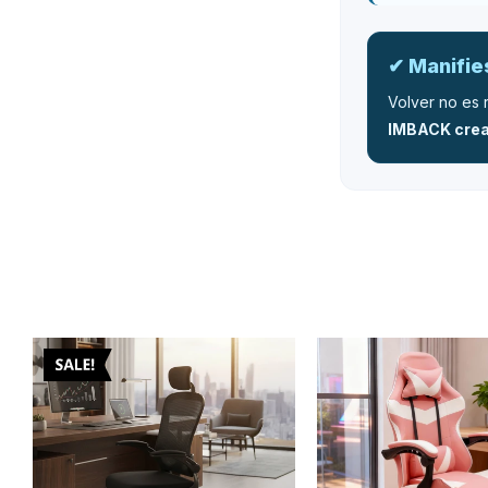
✔ Manifi
Volver no es 
IMBACK crea