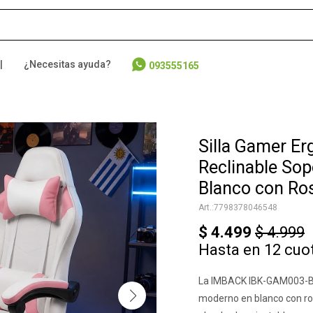
|
¿Necesitas ayuda?
093555165
Silla Gamer Er
Reclinable So
Blanco con Ro
7798378046548
$
4.499
$
4.999
Hasta en 12 cuo
La IMBACK IBK-GAM003-BLR
moderno en blanco con ros