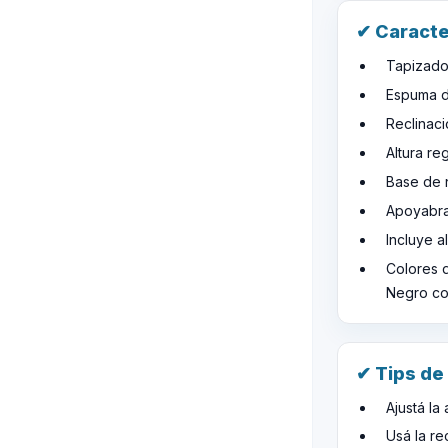
✔ Caracte
Tapizado 
Espuma d
Reclinaci
Altura re
Base de 
Apoyabra
Incluye 
Colores d
Negro co
✔ Tips de
Ajustá la
Usá la re