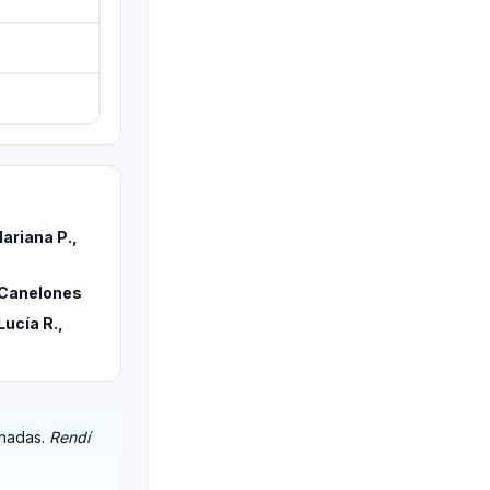
ariana P.,
 Canelones
Lucía R.,
rnadas.
Rendí