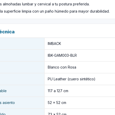
s almohadas lumbar y cervical a tu postura preferida.
a superficie limpia con un paño húmedo para mayor durabilidad.
técnica
IMBACK
IBK-GAM003-BLR
Blanco con Rosa
PU Leather (cuero sintético)
able
117 a 127 cm
s asiento
52 × 52 cm
aldo
73 × 52 cm