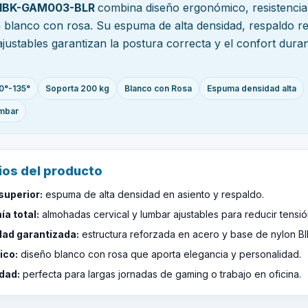
 IBK-GAM003-BLR
combina diseño ergonómico, resistencia 
blanco con rosa. Su espuma de alta densidad, respaldo re
justables garantizan la postura correcta y el confort duran
90°-135°
Soporta 200 kg
Blanco con Rosa
Espuma densidad alta
umbar
ios del producto
superior:
espuma de alta densidad en asiento y respaldo.
a total:
almohadas cervical y lumbar ajustables para reducir tensió
dad garantizada:
estructura reforzada en acero y base de nylon B
ico:
diseño blanco con rosa que aporta elegancia y personalidad.
idad:
perfecta para largas jornadas de gaming o trabajo en oficina.