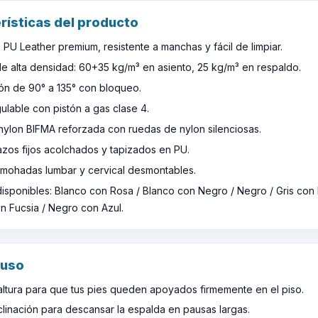
rísticas del producto
PU Leather premium, resistente a manchas y fácil de limpiar.
e alta densidad: 60+35 kg/m³ en asiento, 25 kg/m³ en respaldo.
ón de 90° a 135° con bloqueo.
gulable con pistón a gas clase 4.
nylon BIFMA reforzada con ruedas de nylon silenciosas.
zos fijos acolchados y tapizados en PU.
almohadas lumbar y cervical desmontables.
isponibles: Blanco con Rosa / Blanco con Negro / Negro / Gris con
n Fucsia / Negro con Azul.
 uso
 altura para que tus pies queden apoyados firmemente en el piso.
clinación para descansar la espalda en pausas largas.