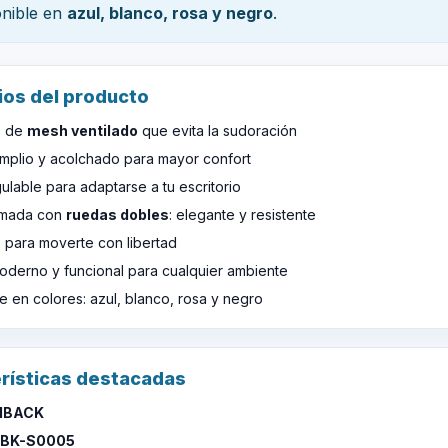
onible en
azul, blanco, rosa y negro
.
ios del producto
o de
mesh ventilado
que evita la sudoración
amplio y acolchado para mayor confort
gulable para adaptarse a tu escritorio
omada con
ruedas dobles
: elegante y resistente
 para moverte con libertad
oderno y funcional para cualquier ambiente
e en colores: azul, blanco, rosa y negro
rísticas destacadas
MBACK
IBK-S0005