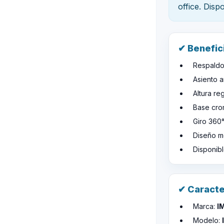
office. Disp
✔ Benefic
Respald
Asiento 
Altura re
Base cr
Giro 360°
Diseño m
Disponibl
✔ Caracte
Marca:
I
Modelo: