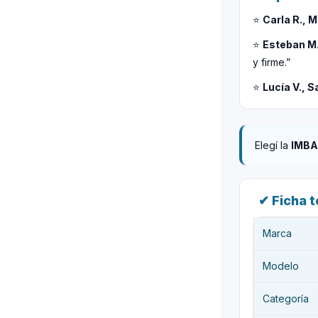
⭐
Carla R., 
⭐
Esteban M
y firme.”
⭐
Lucía V., S
Elegí la
IMBA
✔ Ficha 
Marca
Modelo
Categoría