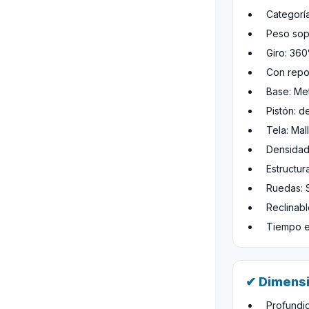
Categoría
Peso sop
Giro: 360
Con repo
Base: Me
Pistón: d
Tela: Mal
Densidad
Estructur
Ruedas: 
Reclinabl
Tiempo e
✔ Dimensi
Profundi