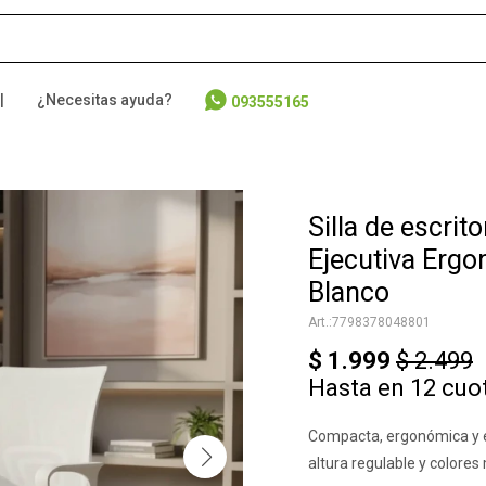
|
¿Necesitas ayuda?
093555165
Silla de escrito
Ejecutiva Erg
Blanco
7798378048801
$
1.999
$
2.499
Hasta en 12 cuo
Compacta, ergonómica y 
altura regulable y colores