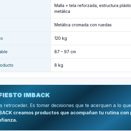
Malla + tela reforzada, estructura plásti
metálica
Metálica cromada con ruedas
mo
120 kg
able
87 – 97 cm
roducto
8 kg
FIESTO IMBACK
s retroceder. Es tomar decisiones que te acerquen a lo que
BACK creamos productos que acompañan tu rutina con 
nfianza.