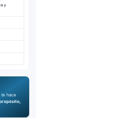
ca y
 te hace
propósito,