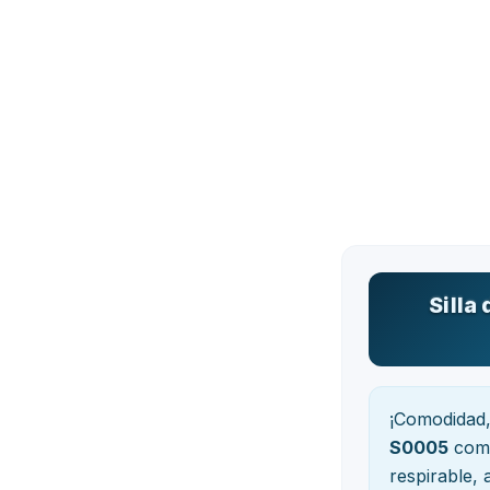
Silla
¡Comodidad, 
S0005
comb
respirable,