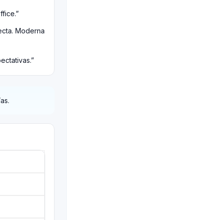
fice.”
ecta. Moderna
ectativas.”
as.