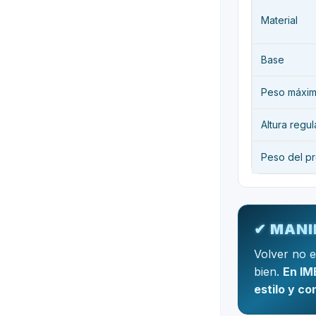
Material
Base
Peso máxi
Altura regul
Peso del p
✔ MANI
Volver no e
bien.
En IM
estilo y co