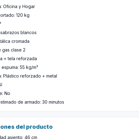
: Oficina y Hogar
ortado: 120 kg
°
sabrazos blancos
tálica cromada
e gas clase 2
la + tela reforzada
 espuma: 55 kg/m³
a: Plástico reforzado + metal
Sí
e: No
stimado de armado: 30 minutos
ones del producto
dad asiento: 46 cm