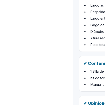
Largo as
Respaldo
Largo en
Largo de
Diámetro
Altura re
Peso tota
✔ Conteni
1 Silla d
Kit de to
Manual d
✔ Opinion