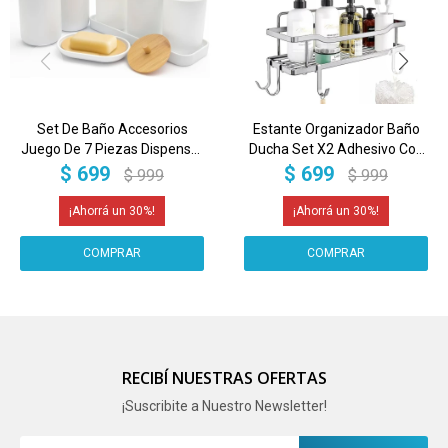
Set De Baño Accesorios
Estante Organizador Baño
Juego De 7 Piezas Dispenser
Ducha Set X2 Adhesivo Con
Jabonera IMBACK Color
Ganchos Imback Color
$
699
$
699
$
999
$
999
Blanco
Plateado
30
30
RECIBÍ NUESTRAS OFERTAS
¡Suscribite a Nuestro Newsletter!