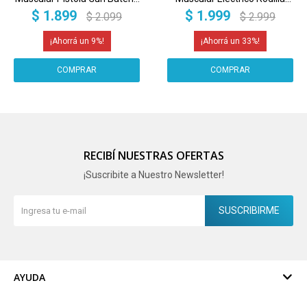
Portatil Motor Profesional
Piernas Codo Hombro Pies
$
1.899
$
1.999
$
2.099
$
2.999
Brushless Electrico Imback
Pantalla Imback
9
33
RECIBÍ NUESTRAS OFERTAS
¡Suscribite a Nuestro Newsletter!
SUSCRIBIRME
AYUDA