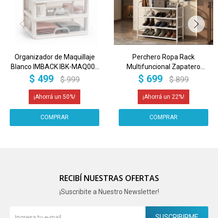
Organizador de Maquillaje
Perchero Ropa Rack
Blanco IMBACK IBK-MAQ001
Multifuncional Zapatero
| 3 Cajones +
Organizador Percha
$
499
$
699
$
999
$
899
Compartimentos | Diseño
Estantes Imback Color
Compacto, Elegante y
Blanco
50
22
Multifunción
RECIBÍ NUESTRAS OFERTAS
¡Suscribite a Nuestro Newsletter!
SUSCRIBIRME