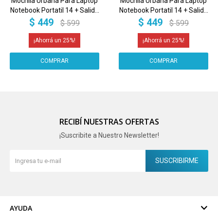
Mochila Urbana Para Laptop
Mochila Urbana Para Laptop
Notebook Portatil 14 + Salida
Notebook Portatil 14 + Salida
Usb LAP005
Usb LAP005
$
449
$
449
$
599
$
599
25
25
RECIBÍ NUESTRAS OFERTAS
¡Suscribite a Nuestro Newsletter!
SUSCRIBIRME
AYUDA