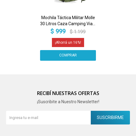
Mochila Táctica Militar Molle
30 Litros Caza Camping Viaje
Color Verde Diseño De La
$
999
$
1.199
Tela Lisa
16
RECIBÍ NUESTRAS OFERTAS
¡Suscribite a Nuestro Newsletter!
SUSCRIBIRME