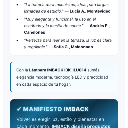
"La batería dura muchísimo, ideal para largas
jornadas de estudio."
—
Lucía A., Montevideo
"Muy elegante y funcional, la uso en el
escritorio y la mesita de noche."
—
Andrés P.,
Canelones
"Perfecta para leer en la terraza, la luz es clara
y regulable."
—
Sofía G., Maldonado
Con la
Lámpara IMBACK IBK-ILU014
sumás
elegancia moderna, tecnología LED y practicidad
en cada espacio de tu hogar.
✔ MANIFIESTO IMBACK
Volver es elegir luz, estilo y bienestar en
cada momento.
IMBACK diseña productos