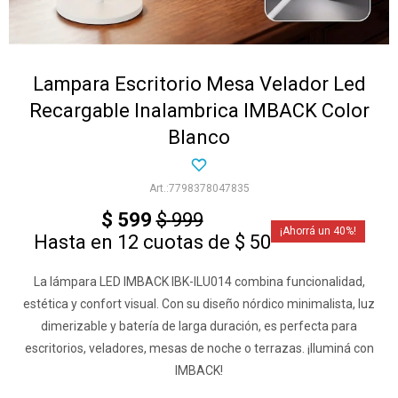
Lampara Escritorio Mesa Velador Led
Recargable Inalambrica IMBACK Color
Blanco
7798378047835
$
599
$
999
40
Hasta en 12 cuotas de $ 50
La lámpara LED IMBACK IBK-ILU014 combina funcionalidad,
estética y confort visual. Con su diseño nórdico minimalista, luz
dimerizable y batería de larga duración, es perfecta para
escritorios, veladores, mesas de noche o terrazas. ¡Iluminá con
IMBACK!