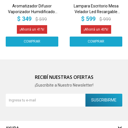
Aromatizador Difusor
Lampara Escritorio Mesa
Vaporizador Humidificador
Velador Led Recargable
Usb Madera Led Imback
Inalambrica IMBACK Color
$
349
$
599
$
599
$
999
Color Marron
Negro
41
40
RECIBÍ NUESTRAS OFERTAS
¡Suscribite a Nuestro Newsletter!
SUSCRIBIRME
AYUDA