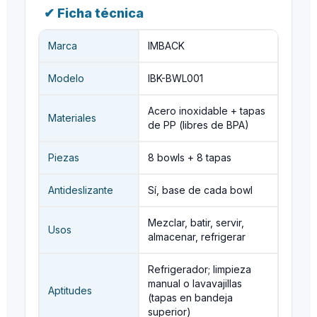
✔ Ficha técnica
Marca
IMBACK
Modelo
IBK-BWL001
Acero inoxidable + tapas
Materiales
de PP (libres de BPA)
Piezas
8 bowls + 8 tapas
Antideslizante
Sí, base de cada bowl
Mezclar, batir, servir,
Usos
almacenar, refrigerar
Refrigerador; limpieza
manual o lavavajillas
Aptitudes
(tapas en bandeja
superior)