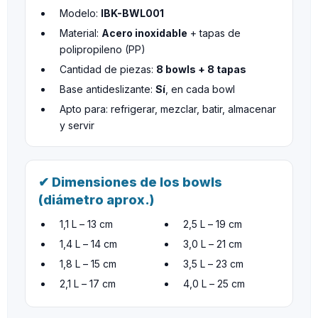
Modelo:
IBK-BWL001
Material:
Acero inoxidable
+ tapas de
polipropileno (PP)
Cantidad de piezas:
8 bowls + 8 tapas
Base antideslizante:
Sí
, en cada bowl
Apto para: refrigerar, mezclar, batir, almacenar
y servir
✔ Dimensiones de los bowls
(diámetro aprox.)
1,1 L – 13 cm
2,5 L – 19 cm
1,4 L – 14 cm
3,0 L – 21 cm
1,8 L – 15 cm
3,5 L – 23 cm
2,1 L – 17 cm
4,0 L – 25 cm