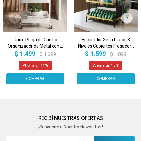
Carro Plegable Carrito
Escurridor Seca Platos 3
Organizador de Metal con 3
Niveles Cubiertos Fregadero
Estantes y Ruedas Multiuso
Bandeja Estantes Cocina
$
1.499
$
1.599
$
1.699
$
1.899
IMBACK Color Blanco
Alacena Imback Color Negro
11
15
RECIBÍ NUESTRAS OFERTAS
¡Suscribite a Nuestro Newsletter!