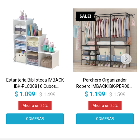
Estantería Biblioteca IMBACK
Perchero Organizador
IBK-PLC008 | 6 Cubos
Ropero IMBACK IBK-PER009 |
Modulares, Compacta,
160 cm, Estructura Metálica
$
1.099
$
1.199
$
1.499
$
1.599
Resistente y Versátil Blanco
Reforzada, 8 Estantes y
Colgador de Ropa Negro
26
25