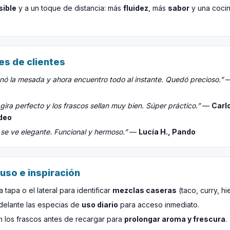
sible
y a un toque de distancia: más
fluidez
, más
sabor
y una cocin
es de clientes
ó la mesada y ahora encuentro todo al instante. Quedó precioso.”
gira perfecto y los frascos sellan muy bien. Súper práctico.”
—
Carl
deo
 se ve elegante. Funcional y hermoso.”
—
Lucía H., Pando
uso e inspiración
a tapa o el lateral para identificar
mezclas caseras
(taco, curry, hi
delante las especias de
uso diario
para acceso inmediato.
n los frascos antes de recargar para
prolongar aroma y frescura
.