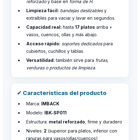
reforzado
y base en
forma de H
.
Limpieza fácil:
bandejas deslizables
y
extraíbles para vaciar y lavar en segundos.
Capacidad real:
hasta
17 platos
arriba +
vasos, cuencos, ollas y más abajo.
Acceso rápido:
soportes dedicados
para
cubiertos, cuchillos y tablas.
Versatilidad:
también sirve para
frutas,
verduras o productos de limpieza
.
✔ Características del producto
Marca:
IMBACK
Modelo:
IBK‑SP011
Estructura:
metal reforzado
, firme y duradero
Niveles:
2
(superior para platos, inferior con
ranuras para vasos/ollas/cuencos)