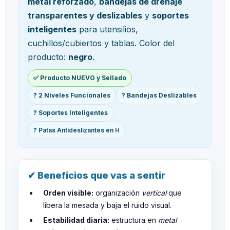
metal reforzado
,
bandejas de drenaje
transparentes y deslizables
y
soportes
inteligentes
para utensilios,
cuchillos/cubiertos y tablas. Color del
producto:
negro
.
✅ Producto NUEVO y Sellado
? 2 Niveles Funcionales
? Bandejas Deslizables
? Soportes Inteligentes
? Patas Antideslizantes en H
✔ Beneficios que vas a sentir
Orden visible:
organización
vertical
que
libera la mesada y baja el ruido visual.
Estabilidad diaria:
estructura en
metal