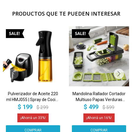
PRODUCTOS QUE TE PUEDEN INTERESAR
Pulverizador de Aceite 220
Mandolina Rallador Cortador
ml HMJ055 | Spray de Cocina
Multiuso Papas Verduras
Saludable, Preciso y
Frutas Cocina Picador
$
199
$
499
$
299
$
599
Reutilizable para Air Fryer y
Rebanador Imback
Ensaladas Negro
33
16