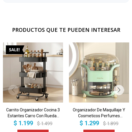
PRODUCTOS QUE TE PUEDEN INTERESAR
Carrito Organizador Cocina 3
Organizador De Maquillaje Y
Estantes Carro Con Ruedas
Cosmeticos Perfumes
Almacenamiento Imback
Acrilico Beauty Imback Color
$
1.199
$
1.299
$
1.499
$
1.899
Color Negro
Verde Claro