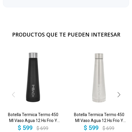
PRODUCTOS QUE TE PUEDEN INTERESAR
Botella Termica Termo 450
Botella Termica Termo 450
Ml Vaso Agua 12 Hs Frio Y
Ml Vaso Agua 12 Hs Frio Y
6hs Calor Acero Inoxidable
6hs Calor Acero Inoxidable
$
599
$
599
$
699
$
699