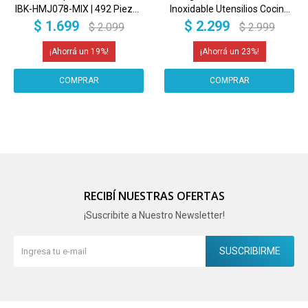
IBK-HMJ078-MIX | 492 Piezas
Inoxidable Utensilios Cocina
Profesionales | Decoración de
Profesional IMBACK
$
1.699
$
2.299
$
2.099
$
2.999
Tortas, Cupcakes y Postres
Multicolor
19
23
RECIBÍ NUESTRAS OFERTAS
¡Suscribite a Nuestro Newsletter!
SUSCRIBIRME